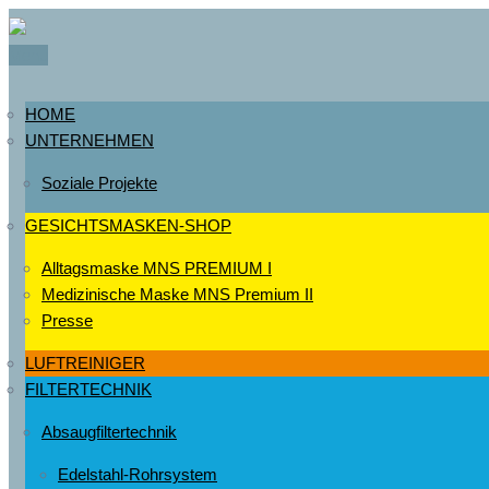
Menu
HOME
UNTERNEHMEN
Soziale Projekte
GESICHTSMASKEN-SHOP
Alltagsmaske MNS PREMIUM I
Medizinische Maske MNS Premium II
Presse
LUFTREINIGER
FILTERTECHNIK
Absaugfiltertechnik
Edelstahl-Rohrsystem