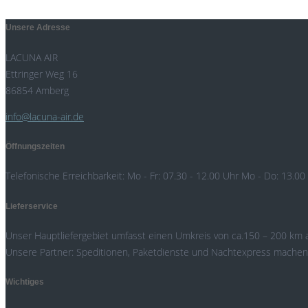
Unsere Adresse
LACUNA AIR
Ettringer Weg 16
86854 Amberg
info@lacuna-air.de
Öffnungszeiten
Telefonische Erreichbarkeit: Mo - Fr: 07.30 - 12.00 Uhr Mo - Do: 13.00
Lieferservice
Unser Hauptliefergebiet umfasst einen Umkreis von ca.150 – 200 km a
Unsere Partner: Speditionen, Paketdienste und Nachtexpress machen ei
Wichtiges