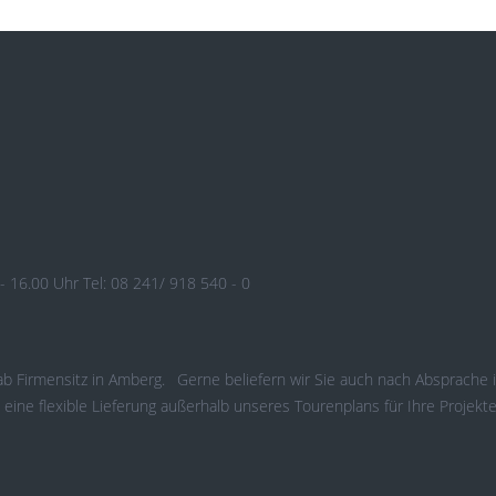
 - 16.00 Uhr Tel: 08 241/ 918 540 - 0
b Firmensitz in Amberg. Gerne beliefern wir Sie auch nach Absprache i
ne flexible Lieferung außerhalb unseres Tourenplans für Ihre Projekte